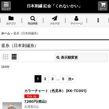
日本刺繍 紅会「くれないかい」
メニュー
カート
カテゴリ
商品検索
メルマガ
マイページ
ホーム
>
釜糸（日本刺繡糸）
釜糸（日本刺繡糸）
表示順変更
閉じる
265
件
サブカテゴリ
:
1
2
3
...
5
次
»
表示数
:
カラーチャート（色見本）
[
KK-TC001
]
並び順
:
7,260
円
(税込)
在庫数6点