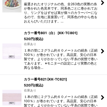
絞り込む
厳選されたオリジナルの色、全263色の実際の糸
が巻かれた色見本です。同系色ごとに巻かれてお
り、リングをはずせば束が個々のカラーバーにな
るので、生地に直接置いて、同系色の中から色を
おえらびいただけます。…
カラー番号801（白）
[
KK-TC801
]
520
円
(税込)
在庫あり
１本の管に２グラム約６０メートルの絹糸（正絹
100％）が巻かれています。高品質、安心の日本
製です。よりがかかっていない平糸の状態で巻い
てあります。 ※モニターの設定により実際の色と
異なる場合…
カラー番号621
[
KK-TC621
]
520
円
(税込)
在庫あり
１本の管に２グラム約６０メートルの絹糸（正絹
100％）が巻かれています。高品質、安心の日本
製です。よりがかかっていない平糸の状態で巻い