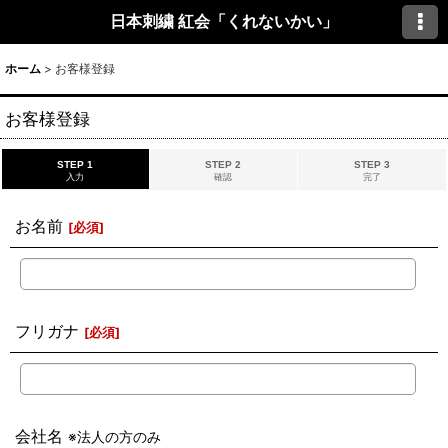
日本刺繍 紅会「くれないかい」
ホーム
>
お客様登録
お客様登録
STEP 1
STEP 2
STEP 3
入力
確認
完了
お名前
[
必須
]
フリガナ
[
必須
]
会社名
※法人の方のみ