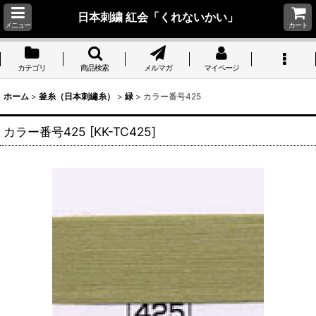
日本刺繍 紅会「くれないかい」
メニュー
カート
カテゴリ
商品検索
メルマガ
マイページ
ホーム
>
釜糸（日本刺繡糸）
>
緑
>
カラー番号425
カラー番号425
[
KK-TC425
]