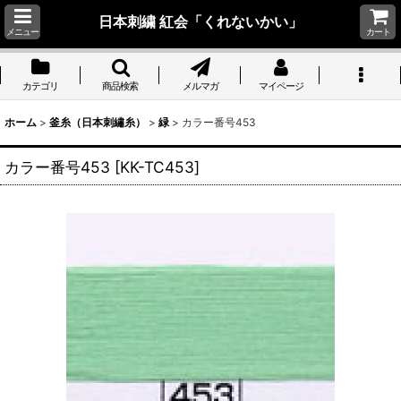
日本刺繍 紅会「くれないかい」
メニュー
カート
カテゴリ
商品検索
メルマガ
マイページ
ホーム
>
釜糸（日本刺繡糸）
>
緑
>
カラー番号453
カラー番号453
[
KK-TC453
]