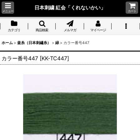
日本刺繍 紅会「くれないかい」
メニュー
カート
カテゴリ
商品検索
メルマガ
マイページ
ホーム
>
釜糸（日本刺繡糸）
>
緑
>
カラー番号447
カラー番号447
[
KK-TC447
]