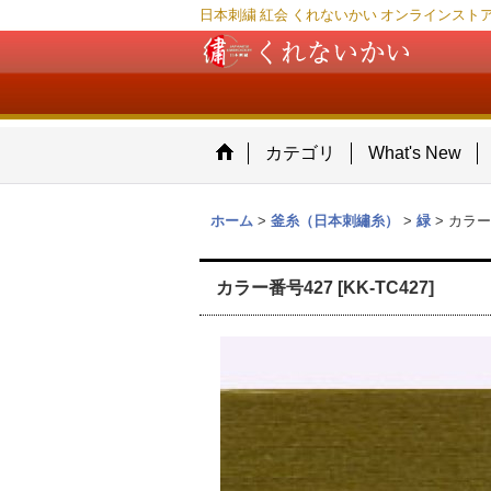
日本刺繍 紅会 くれないかい オンラインスト
カテゴリ
What's New
ホーム
>
釜糸（日本刺繡糸）
>
緑
>
カラー
カラー番号427
[
KK-TC427
]