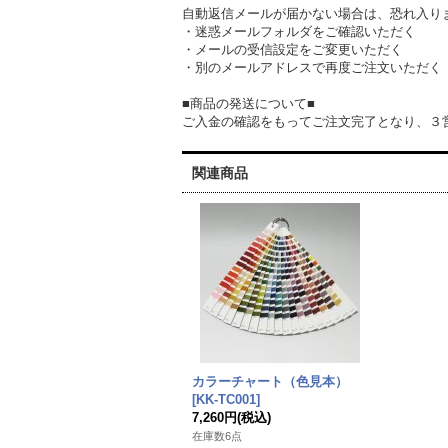
自動返信メールが届かない場合は、恐れ入り
・迷惑メールフォルダをご確認いただく
・メールの受信設定をご変更いただく
・別のメールアドレスで再度ご注文いただく
■商品の発送について■
ご入金の確認をもってご注文完了となり、３
関連商品
カラーチャート（色見本）
[
KK-TC001
]
7,260円
(税込)
在庫数6点