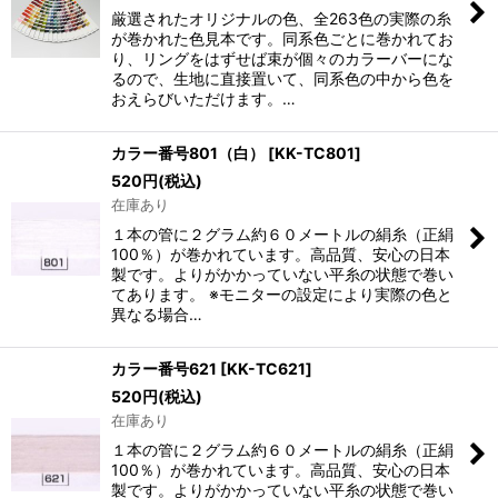
絞り込む
厳選されたオリジナルの色、全263色の実際の糸
が巻かれた色見本です。同系色ごとに巻かれてお
り、リングをはずせば束が個々のカラーバーにな
るので、生地に直接置いて、同系色の中から色を
おえらびいただけます。…
カラー番号801（白）
[
KK-TC801
]
520
円
(税込)
在庫あり
１本の管に２グラム約６０メートルの絹糸（正絹
100％）が巻かれています。高品質、安心の日本
製です。よりがかかっていない平糸の状態で巻い
てあります。 ※モニターの設定により実際の色と
異なる場合…
カラー番号621
[
KK-TC621
]
520
円
(税込)
在庫あり
１本の管に２グラム約６０メートルの絹糸（正絹
100％）が巻かれています。高品質、安心の日本
製です。よりがかかっていない平糸の状態で巻い