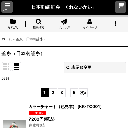
日本刺繍 紅会「くれないかい」
メニュー
カート
カテゴリ
商品検索
メルマガ
マイページ
ホーム
>
釜糸（日本刺繡糸）
釜糸（日本刺繡糸）
表示順変更
閉じる
265
件
サブカテゴリ
:
1
2
3
...
5
次
»
表示数
:
カラーチャート（色見本）
[
KK-TC001
]
並び順
:
7,260
円
(税込)
在庫数6点