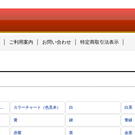
ン
ご利用案内
お問い合わせ
特定商取引法表示
釜糸（日本刺繡糸） (全商品)
カラーチャート（色見本）
白
白系
黄
緑
青緑
赤紫
茶
金茶