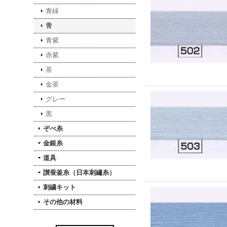
青緑
青
青紫
赤紫
茶
金茶
グレー
黒
ぞべ糸
金銀糸
道具
讃蚕釜糸（日本刺繡糸）
刺繍キット
その他の材料