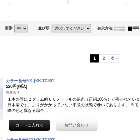
画像
:
並び順
:
表示方法
:
1
2
次
»
カラー番号501
[
KK-TC501
]
520円
(税込)
在庫あり
１本の管に２グラム約６０メートルの絹糸（正絹100％）が巻かれてい
日本製です。よりがかかっていない平糸の状態で巻いてあります。 ※モ
際の色と異なる場合…
カラー番号502
[
KK-TC502
]