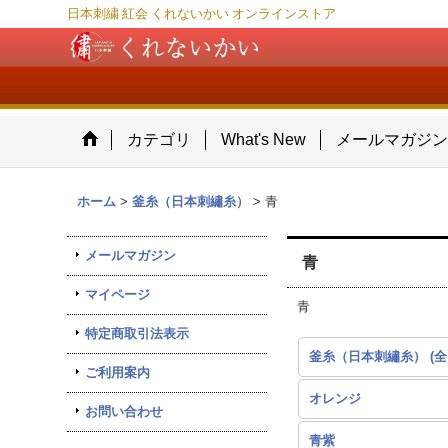
日本刺繍 紅会 くれないかい オンラインストア
カテゴリ
What's New
メールマガジ
ホーム
>
釜糸（日本刺繡糸）
>
青
メールマガジン
青
マイページ
青
特定商取引法表示
ご利用案内
オレンジ
お問い合わせ
青紫