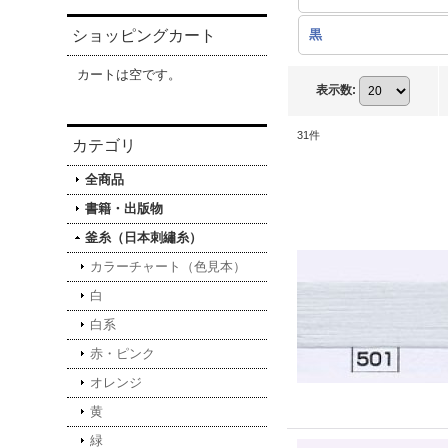
ショッピングカート
黒
カートは空です。
表示数
:
31
件
カテゴリ
全商品
書籍・出版物
釜糸（日本刺繡糸）
カラーチャート（色見本）
白
白系
赤・ピンク
オレンジ
黄
緑