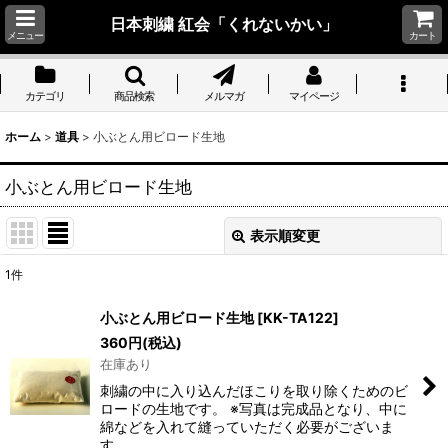
日本刺繍 紅会「くれないかい」
メニュー
カート
カテゴリ
商品検索
メルマガ
マイページ
ホーム
>
道具
>
小ぶとん用ビロード生地
小ぶとん用ビロード生地
表示順変更
閉じる
1
件
表示数
:
小ぶとん用ビロード生地
[
KK-TA122
]
360
円
(税込)
並び順
:
在庫あり
刺繍の中に入り込んだほこりを取り除くためのビ
絞り込む
ロードの生地です。 ※写真は完成品となり、中に
綿などを入れて縫っていただく必要がございま
す。