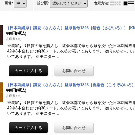
画像
:
並び順
:
表示方法
:
［日本刺繡糸］讃蚕（さんさん）釜糸番号1826［錆色（さびいろ）］
[
KK
440円
(税込)
在庫数4点
蚕農家より良質の繭を購入し、紅会本部で繭から糸を挽いた日本刺繍専
42中8本合わせで約30メートルの糸が巻いてあります。 撚りのかかっ
いてあります。 ※モニター…
［日本刺繡糸］讃蚕（さんさん）釜糸番号1823［香染色（こうぞめいろ
440円
(税込)
在庫数4点
蚕農家より良質の繭を購入し、紅会本部で繭から糸を挽いた日本刺繍専
42中8本合わせで約30メートルの糸が巻いてあります。 撚りのかかっ
いてあります。 ※モニター…