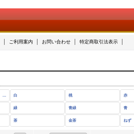
ン
ご利用案内
お問い合わせ
特定商取引法表示
讃蚕釜糸（日本刺繡糸） (全商品)
白
桃
赤
緑
青緑
青
茶
金茶
ねず