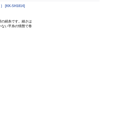
）］
[
KK-SH1814
]
用の絹糸です。細さは
ていない平糸の情態で巻