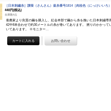
［日本刺繡糸］讃蚕（さんさん）釜糸番号1814［肉桂色（にっけいいろ
440円
(税込)
在庫数4点
蚕農家より良質の繭を購入し、紅会本部で繭から糸を挽いた日本刺繍専
42中8本合わせで約30メートルの糸が巻いてあります。 撚りのかかっ
いてあります。 ※モニター…