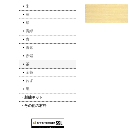
朱
黄
緑
青緑
青
青紫
赤紫
茶
金茶
ねず
黒
刺繍キット
その他の材料