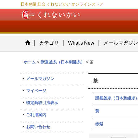
日本刺繍 紅会 くれないかい オンラインストア
カテゴリ
What's New
メールマガジ
ホーム
>
讃蚕釜糸（日本刺繡糸）
>
茶
メールマガジン
茶
マイページ
特定商取引法表示
黄
ご利用案内
赤紫
お問い合わせ