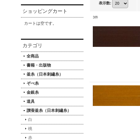
表示数
:
ショッピングカート
3
件
カートは空です。
カテゴリ
全商品
書籍・出版物
釜糸（日本刺繡糸）
ぞべ糸
金銀糸
道具
讃蚕釜糸（日本刺繡糸）
白
桃
赤