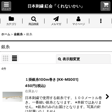
日本刺繍 紅会「くれないかい」
メニュー
カート
カテゴリ
商品検索
メルマガ
マイページ
ホーム
>
金銀糸
>
銀糸
銀糸
表示順変更
閉じる
4
件
表示数
:
１掛銀糸100m巻き
[
KK-MS001
]
450
円
(税込)
並び順
:
在庫あり
日本刺繍で使用する銀糸です。１００メートル巻
絞り込む
き。一番細い銀糸となります。 ※本銀ではありま
せん。※銀糸のみのお届けとなります。写真の針
は付属いたしません。