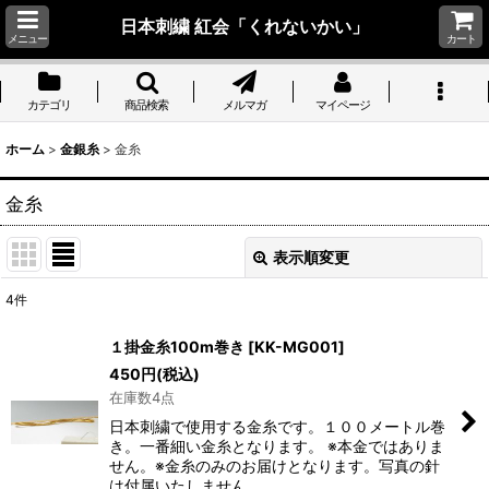
日本刺繍 紅会「くれないかい」
メニュー
カート
カテゴリ
商品検索
メルマガ
マイページ
ホーム
>
金銀糸
>
金糸
金糸
表示順変更
閉じる
4
件
表示数
:
１掛金糸100m巻き
[
KK-MG001
]
450
円
(税込)
並び順
:
在庫数4点
日本刺繍で使用する金糸です。１００メートル巻
絞り込む
き。一番細い金糸となります。 ※本金ではありま
せん。※金糸のみのお届けとなります。写真の針
は付属いたしません。