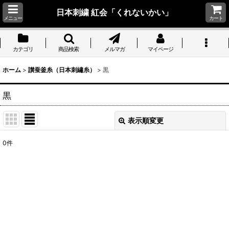
日本刺繍 紅会「くれないかい」
メニュー
カート
カテゴリ
商品検索
メルマガ
マイページ
ホーム
>
讃蚕釜糸（日本刺繡糸）
>
黒
黒
表示順変更
閉じる
0
件
表示数
:
並び順
:
絞り込む