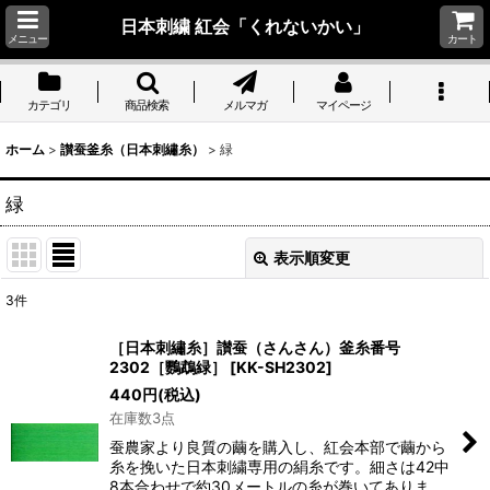
日本刺繍 紅会「くれないかい」
メニュー
カート
カテゴリ
商品検索
メルマガ
マイページ
ホーム
>
讃蚕釜糸（日本刺繡糸）
>
緑
緑
表示順変更
閉じる
3
件
表示数
:
［日本刺繡糸］讃蚕（さんさん）釜糸番号
2302［鸚鵡緑］
[
KK-SH2302
]
並び順
:
440
円
(税込)
在庫数3点
絞り込む
蚕農家より良質の繭を購入し、紅会本部で繭から
糸を挽いた日本刺繍専用の絹糸です。細さは42中
8本合わせで約30メートルの糸が巻いてありま