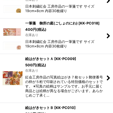
日本刺繍紅会 工房作品の一筆箋です サイズ
19cm×8cm 内容30枚綴り
一筆箋 御所の庭(ごしょのにわ)
[
KK-PC018
]
400
円
(税込)
在庫あり
日本刺繍紅会 工房作品の一筆箋です サイズ
19cm×8cm 内容30枚綴り
絵はがきセットＡ
[
KK-PC009
]
500
円
(税込)
在庫あり
紅会工房作品の写真絵はがき７枚セット郵便番号
の枠が５桁で印刷されている特別価格のセットで
す。 ※写真の絵柄はサンプルです。お手元に届く
商品とは絵柄が異なる場合がございます。あらか
じめご了承く…
絵はがきセットＢ
[
KK-PC010
]