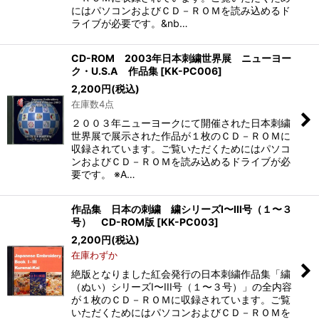
にはパソコンおよびＣＤ－ＲＯＭを読み込めるド
ライブが必要です。&nb…
CD-ROM 2003年日本刺繍世界展 ニューヨー
ク・U.S.A 作品集
[
KK-PC006
]
2,200
円
(税込)
在庫数4点
２００３年ニューヨークにて開催された日本刺繍
世界展で展示された作品が１枚のＣＤ－ＲＯＭに
収録されています。ご覧いただくためにはパソコ
ンおよびＣＤ－ＲＯＭを読み込めるドライブが必
要です。 ※A…
作品集 日本の刺繍 繍シリーズI〜III号（１〜３
号） CD-ROM版
[
KK-PC003
]
2,200
円
(税込)
在庫わずか
絶版となりました紅会発行の日本刺繍作品集「繍
（ぬい）シリーズI〜III号（１〜３号）」の全内容
が１枚のＣＤ－ＲＯＭに収録されています。ご覧
いただくためにはパソコンおよびＣＤ－ＲＯＭを