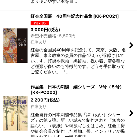
より使いやすい本を目…
紅会全国展 40周年記念作品集
[
KK-PC021
]
3,000
円
(税込)
希望小売価格
:
5,500
円
在庫あり
紅会の全国展40周年を記念して、東京、大阪、名
古屋、東金教室の会員の作品470点が収録されて
います。打掛や振袖、黒留袖、祝い着、帯各種な
ど種類が多いのも特徴的です。どうぞ手に取って
ご覧ください。 「…
作品集 日本の刺繍 繍シリーズ V号（５号）
[
KK-PC002
]
2,200
円
(税込)
在庫あり
紅会発行の日本刺繍作品集「繍（ぬい）シリー
ズ」の第５弾。新しい試みで制作された「無言の
語らい」（表紙）や琳派写しをはじめ、紅会工房
や紅会会員が制作した着物、帯、インテリアが掲
載されています。一般の書店…