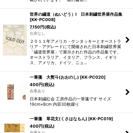
世界の繍道（ぬいどう）I 日本刺繍世界展作品集
[
KK-PC008
]
7,150
円
(税込)
在庫なし
２０１１年アメリカ・ケンタッキーとオーストラ
リア・アデレードにて開催された日本刺繍世界展
「繍道世界展」で展示された作品の作品集です。
オーストラリア、イタリア、フランス、イギリ
ス、アメリカ、ドイツ、ニュ…
一筆箋 大熨斗(おおのし)
[
KK-PC020
]
400
円
(税込)
在庫あり
日本刺繍紅会 工房作品の一筆箋です サイズ
19cm×8cm 内容30枚綴り
一筆箋 草花文(くさはなもん)
[
KK-PC019
]
400
円
(税込)
在庫あり