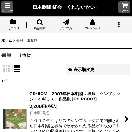
日本刺繍 紅会「くれないかい」
メニュー
カート
カテゴリ
商品検索
メルマガ
マイページ
ホーム
>
書籍・出版物
書籍・出版物
表示順変更
閉じる
13
件
表示数
:
CD-ROM 2007年日本刺繍世界展 ケンブリッ
ジ・イギリス 作品集
[
KK-PC007
]
並び順
:
2,200
円
(税込)
在庫数16点
絞り込む
２００７年イギリスのケンブリッジにて開催され
た日本刺繍世界展で展示された作品が１枚のＣＤ
－ＲＯＭに収録されています。ご覧いただくため