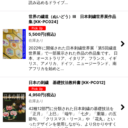
読み込めるドライブ…
世界の繍道（ぬいどう）III 日本刺繍世界展作品
集
[
KK-PC024
]
5,500
円
(税込)
在庫あり
2022年に開催された日本刺繍世界展「第5回繍道
世界展」で一部展示された作品の作品集です。 日
本、オーストラリア、イタリア、フランス、イギ
リス、アメリカ、ドイツ、ニュージーランド、南
アフリカを始めと…
日本の刺繍 基礎技法教科書
[
KK-PC012
]
4,950
円
(税込)
在庫あり
42種12部門に分類された日本刺繍の基礎技法を
「正月」「上巳」「端午」「七夕」「重陽」の五
節句、 「クリスマス・リース」や 「花丸」とい
ったデザインを使用しながら、より分かりやすく