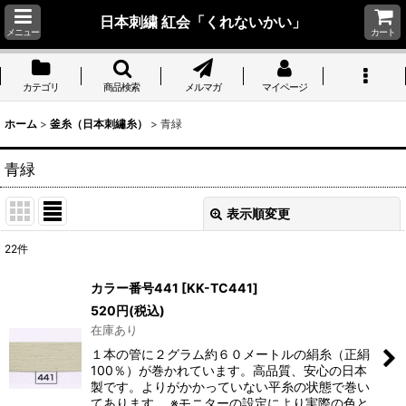
日本刺繍 紅会「くれないかい」
メニュー
カート
カテゴリ
商品検索
メルマガ
マイページ
ホーム
>
釜糸（日本刺繡糸）
>
青緑
青緑
表示順変更
閉じる
22
件
表示数
:
カラー番号441
[
KK-TC441
]
520
円
(税込)
並び順
:
在庫あり
１本の管に２グラム約６０メートルの絹糸（正絹
絞り込む
100％）が巻かれています。高品質、安心の日本
製です。よりがかかっていない平糸の状態で巻い
てあります。 ※モニターの設定により実際の色と