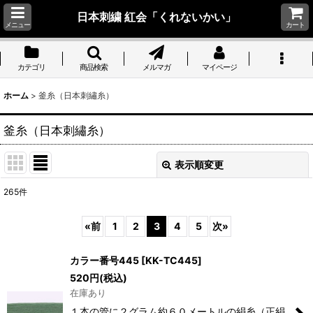
日本刺繍 紅会「くれないかい」
メニュー
カート
カテゴリ
商品検索
メルマガ
マイページ
ホーム
>
釜糸（日本刺繡糸）
釜糸（日本刺繡糸）
表示順変更
閉じる
265
件
サブカテゴリ
:
«
前
1
2
3
4
5
次
»
表示数
:
カラー番号445
[
KK-TC445
]
520
円
(税込)
並び順
:
在庫あり
１本の管に２グラム約６０メートルの絹糸（正絹