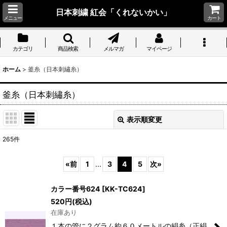
日本刺繍 紅会「くれないかい」
メニュー
カート
カテゴリ
商品検索
メルマガ
マイページ
ホーム
>
釜糸（日本刺繡糸）
釜糸（日本刺繡糸）
表示順変更
閉じる
265
件
サブカテゴリ
:
«
前
1
...
3
4
5
次
»
表示数
:
カラー番号624
[
KK-TC624
]
520
円
(税込)
並び順
:
在庫あり
１本の管に２グラム約６０メートルの絹糸（正絹